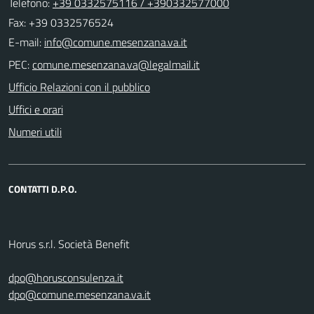
Telefono:
+39 0332575116 / +390332577000
Fax: +39 0332576524
E-mail:
PEC:
Ufficio Relazioni con il pubblico
Uffici e orari
Numeri utili
CONTATTI D.P.O.
Horus s.r.l. Società Benefit
dpo@horusconsulenza.it
dpo@comune.mesenzana.va.it