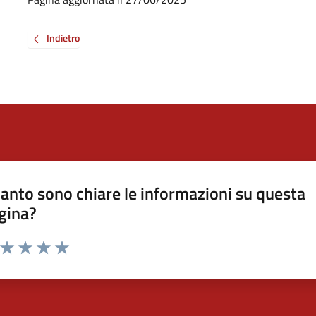
Indietro
anto sono chiare le informazioni su questa
gina?
a da 1 a 5 stelle la pagina
ta 1 stelle su 5
Valuta 2 stelle su 5
Valuta 3 stelle su 5
Valuta 4 stelle su 5
Valuta 5 stelle su 5