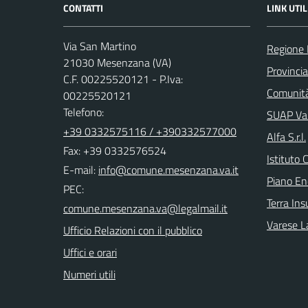
CONTATTI
LINK UTIL
Via San Martino
Regione 
21030 Mesenzana (VA)
Provincia
C.F. 00225520121 - P.Iva:
Comunità
00225520121
Telefono:
SUAP Val
+39 0332575116 / +390332577000
Alfa S.r.l.
Fax: +39 0332576524
Istituto 
E-mail:
Piano En
PEC:
Terra Ins
Varese L
Ufficio Relazioni con il pubblico
Uffici e orari
Numeri utili