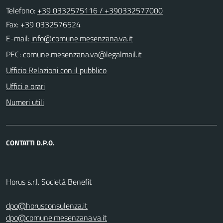
Telefono:
+39 0332575116 / +390332577000
Fax: +39 0332576524
E-mail:
PEC:
Ufficio Relazioni con il pubblico
Uffici e orari
Numeri utili
CONTATTI D.P.O.
Horus s.r.l. Società Benefit
dpo@horusconsulenza.it
dpo@comune.mesenzana.va.it