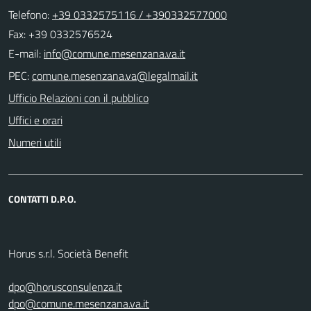
Telefono:
+39 0332575116 / +390332577000
Fax: +39 0332576524
E-mail:
PEC:
Ufficio Relazioni con il pubblico
Uffici e orari
Numeri utili
CONTATTI D.P.O.
Horus s.r.l. Società Benefit
dpo@horusconsulenza.it
dpo@comune.mesenzana.va.it